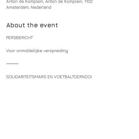
Anton de Komplein, Anton de Komplein, 1102
Amsterdam, Nederland
About the event
PERSBERICHT
Voor onmiddellijke verspreiding
⸻
SOLIDARITEITSMARS EN VOETBALTOERNOOI 
VOOR GELIJKE RECHTEN
Amsterdam, 9 augustus 2025 – 
Aanstaande zaterdagmiddag, 9 augustus, 
klinkt er een krachtige boodschap vanuit 
Amsterdam Zuidoost: Geen mens is 
illegaal. Om 14:00 uur starten zowel de 
Solidariteitsmars (vanaf Anton de 
Komplein) als het 